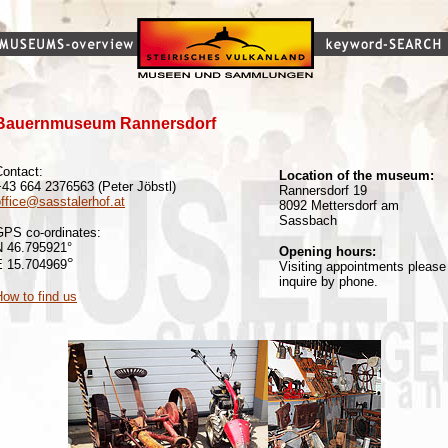
Bauernmuseum Rannersdorf
Contact:
Location of the museum:
+43 664 2376563 (Peter Jöbstl)
Rannersdorf 19
ffice@sasstalerhof.at
8092 Mettersdorf am
Sassbach
GPS co-ordinates:
N 46.795921°
Opening hours:
°
E
15.704969
Visiting appointments please
inquire by phone.
ow to find us