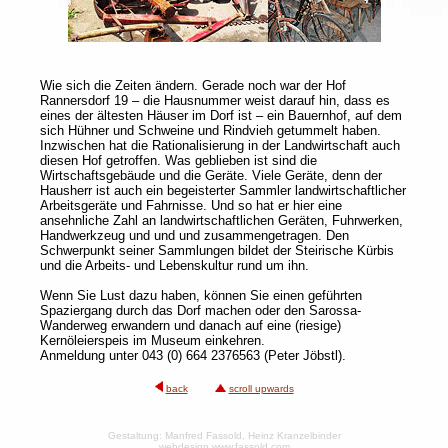
Wie sich die Zeiten ändern. Gerade noch war der Hof
Rannersdorf 19 – die Hausnummer weist darauf hin, dass es
eines der ältesten Häuser im Dorf ist – ein Bauernhof, auf dem
sich Hühner und Schweine und Rindvieh getummelt haben.
Inzwischen hat die Rationalisierung in der Landwirtschaft auch
diesen Hof getroffen. Was geblieben ist sind die
Wirtschaftsgebäude und die Geräte. Viele Geräte, denn der
Hausherr ist auch ein begeisterter Sammler landwirtschaftlicher
Arbeitsgeräte und Fahrnisse. Und so hat er hier eine
ansehnliche Zahl an landwirtschaftlichen Geräten, Fuhrwerken,
Handwerkzeug und und und zusammengetragen. Den
Schwerpunkt seiner Sammlungen bildet der Steirische Kürbis
und die Arbeits- und Lebenskultur rund um ihn.
Wenn Sie Lust dazu haben, können Sie einen geführten
Spaziergang durch das Dorf machen oder den Sarossa-
Wanderweg erwandern und danach auf eine (riesige)
Kernöleierspeis im Museum einkehren.
Anmeldung unter 043 (0) 664 2376563 (Peter Jöbstl).
back
scroll upwards
Gestaltung: Manfred Fassold, Heinz Kranzelbinder
webdesign www.fassold.com