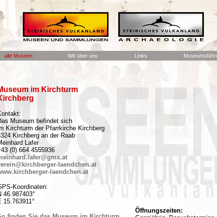
alle Museen
Wir über uns
Links
Museumsführe
Museum im Kirchturm
Kirchberg
Kontakt:
Das Museum befindet sich
m Kirchturm der Pfarrkirche Kirchberg
8324 Kirchberg an der Raab
Meinhard Lafer
+43 (0) 664 4555936
meinhard.lafer@gmx.at
verein@kirchberger-laendchen.at
www.kirchberger-laendchen.at
GPS-Koordinaten:
N 46.987403°
E 15.763911°
Öffnungszeiten:
So finden Sie das Museum im Kirchturm